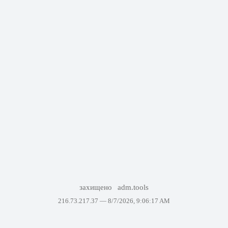
захищено
adm.tools
216.73.217.37 —
8/7/2026, 9:06:17 AM