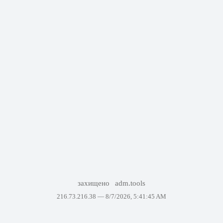
захищено
adm.tools
216.73.216.38 —
8/7/2026, 5:41:45 AM